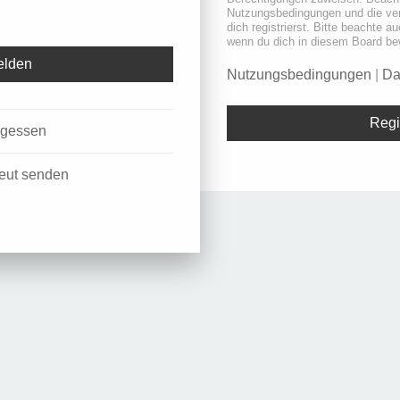
Nutzungsbedingungen und die ve
dich registrierst. Bitte beachte a
wenn du dich in diesem Board be
Nutzungsbedingungen
|
Da
Regi
rgessen
neut senden