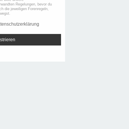
rwandten Regelungen, bevor du
uch die jeweiligen Forenregeln,
wegst.
tenschutzerklärung
strieren