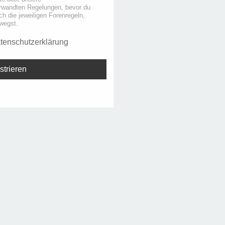
rwandten Regelungen, bevor du
uch die jeweiligen Forenregeln,
wegst.
tenschutzerklärung
strieren