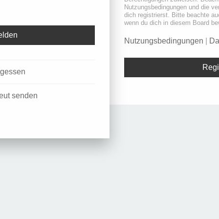
Nutzungsbedingungen und die ve
dich registrierst. Bitte beachte a
wenn du dich in diesem Board be
Nutzungsbedingungen
|
Da
Regi
rgessen
neut senden