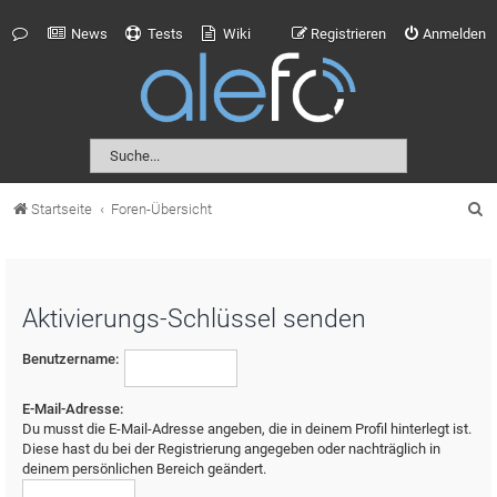
News
Tests
Wiki
Registrieren
Anmelden
S
Startseite
Foren-Übersicht
u
c
h
Aktivierungs-Schlüssel senden
e
Benutzername:
E-Mail-Adresse:
Du musst die E-Mail-Adresse angeben, die in deinem Profil hinterlegt ist.
Diese hast du bei der Registrierung angegeben oder nachträglich in
deinem persönlichen Bereich geändert.