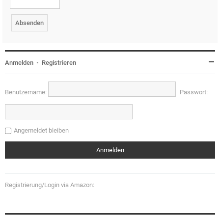
Anmelden
•
Registrieren
Benutzername:
Passwort:
Angemeldet bleiben
Registrierung/Login via Amazon: