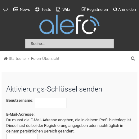
News
Tests
Wiki
Registrieren
Anmelden
S
Startseite
Foren-Übersicht
u
c
h
Aktivierungs-Schlüssel senden
e
Benutzername:
E-Mail-Adresse:
Du musst die E-Mail-Adresse angeben, die in deinem Profil hinterlegt ist.
Diese hast du bei der Registrierung angegeben oder nachträglich in
deinem persönlichen Bereich geändert.