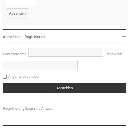
Anmelden
•
Registrieren
Benutzername:
Passwort:
Angemeldet bleiben
Registrierung/Login via Amazon: