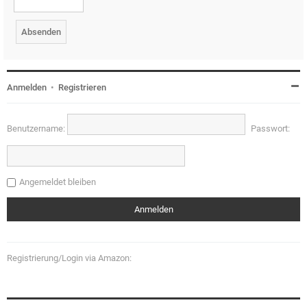
Anmelden
•
Registrieren
Benutzername:
Passwort:
Angemeldet bleiben
Registrierung/Login via Amazon: