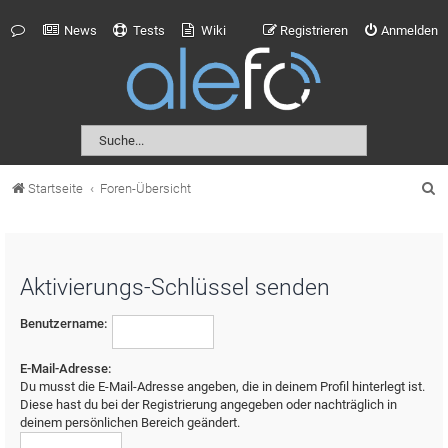
News
Tests
Wiki
Registrieren
Anmelden
S
Startseite
Foren-Übersicht
u
c
h
Aktivierungs-Schlüssel senden
e
Benutzername:
E-Mail-Adresse:
Du musst die E-Mail-Adresse angeben, die in deinem Profil hinterlegt ist.
Diese hast du bei der Registrierung angegeben oder nachträglich in
deinem persönlichen Bereich geändert.