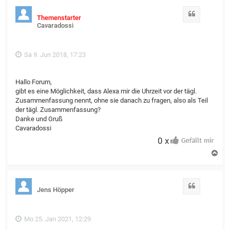
Zitat
Themenstarter
Cavaradossi
Sa 9. Jun 2018, 17:23
Hallo Forum,
gibt es eine Möglichkeit, dass Alexa mir die Uhrzeit vor der tägl.
Zusammenfassung nennt, ohne sie danach zu fragen, also als Teil
der tägl. Zusammenfassung?
Danke und Gruß
Cavaradossi
0 x
N
a
c
h
o
Zitat
Jens Höpper
b
e
n
Mo 25. Jan 2021, 12:29