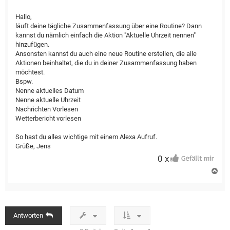
Hallo,
läuft deine tägliche Zusammenfassung über eine Routine? Dann
kannst du nämlich einfach die Aktion "Aktuelle Uhrzeit nennen"
hinzufügen.
Ansonsten kannst du auch eine neue Routine erstellen, die alle
Aktionen beinhaltet, die du in deiner Zusammenfassung haben
möchtest.
Bspw.
Nenne aktuelles Datum
Nenne aktuelle Uhrzeit
Nachrichten Vorlesen
Wetterbericht vorlesen
So hast du alles wichtige mit einem Alexa Aufruf.
Grüße, Jens
0 x
N
a
c
h
o
b
Antworten
e
n