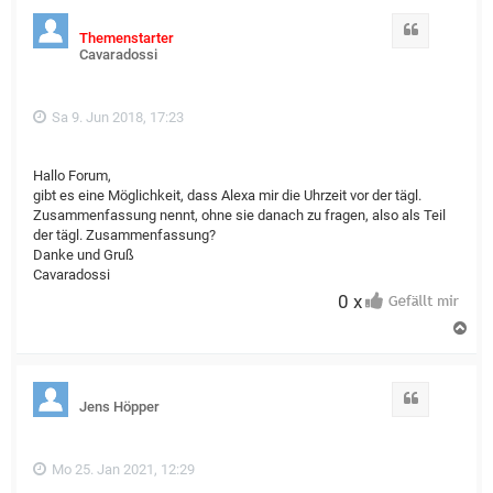
Zitat
Themenstarter
Cavaradossi
Sa 9. Jun 2018, 17:23
Hallo Forum,
gibt es eine Möglichkeit, dass Alexa mir die Uhrzeit vor der tägl.
Zusammenfassung nennt, ohne sie danach zu fragen, also als Teil
der tägl. Zusammenfassung?
Danke und Gruß
Cavaradossi
0 x
N
a
c
h
o
Zitat
Jens Höpper
b
e
n
Mo 25. Jan 2021, 12:29