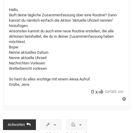
Hallo,
läuft deine tägliche Zusammenfassung über eine Routine? Dann
kannst du nämlich einfach die Aktion "Aktuelle Uhrzeit nennen"
hinzufügen.
Ansonsten kannst du auch eine neue Routine erstellen, die alle
Aktionen beinhaltet, die du in deiner Zusammenfassung haben
möchtest.
Bspw.
Nenne aktuelles Datum
Nenne aktuelle Uhrzeit
Nachrichten Vorlesen
Wetterbericht vorlesen
So hast du alles wichtige mit einem Alexa Aufruf.
Grüße, Jens
0 x
N
a
c
h
o
b
Antworten
e
n