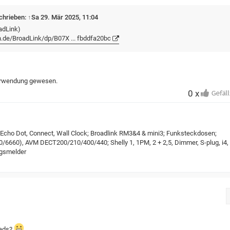
chrieben:
↑
Sa 29. Mär 2025, 11:04
adLink)
.de/BroadLink/dp/B07X ... fbddfa20bc
 Verwendung gewesen.
0 x
 Echo Dot, Connect, Wall Clock; Broadlink RM3&4 & mini3; Funksteckdosen;
6660), AVM DECT200/210/400/440; Shelly 1, 1PM, 2 + 2,5, Dimmer, S-plug, i4,
ngsmelder
eads?