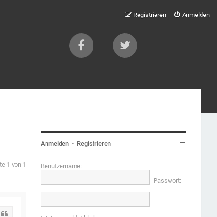
Registrieren
Anmelden
Anmelden
•
Registrieren
ite
1
von
1
Benutzername:
Passwort:
Zitat