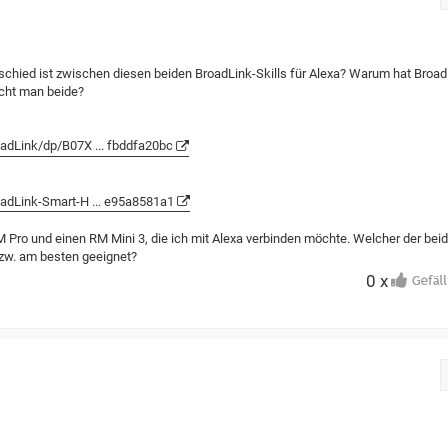
schied ist zwischen diesen beiden BroadLink-Skills für Alexa? Warum hat Broad
ucht man beide?
adLink/dp/B07X ... fbddfa20bc
adLink-Smart-H ... e95a8581a1
 Pro und einen RM Mini 3, die ich mit Alexa verbinden möchte. Welcher der bei
e bzw. am besten geeignet?
0 x