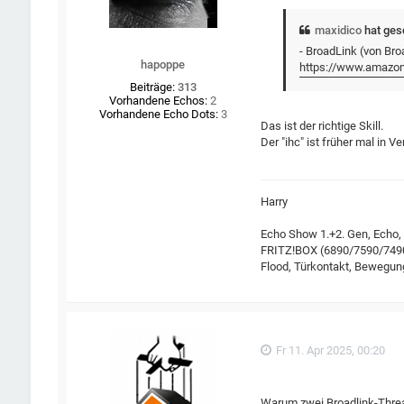
maxidico
hat ges
- BroadLink (von Bro
hapoppe
https://www.amazon
Beiträge:
313
Vorhandene Echos:
2
Vorhandene Echo Dots:
3
Das ist der richtige Skill.
Der "ihc" ist früher mal in
Harry
Echo Show 1.+2. Gen, Echo,
FRITZ!BOX (6890/7590/7490/
Flood, Türkontakt, Bewegu
Fr 11. Apr 2025, 00:20
Warum zwei Broadlink-Thr