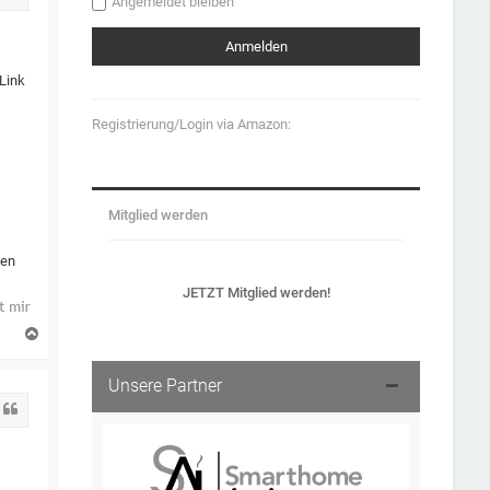
Angemeldet bleiben
Link
Registrierung/Login via Amazon:
Mitglied werden
den
JETZT Mitglied werden!
N
a
c
h
Unsere Partner
o
Zitat
b
e
n