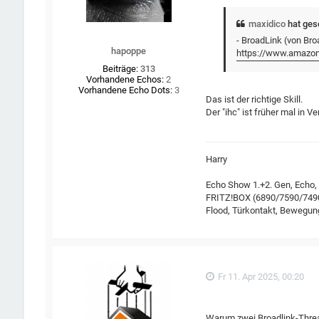
maxidico
hat ges
- BroadLink (von Bro
hapoppe
https://www.amazon
Beiträge:
313
Vorhandene Echos:
2
Vorhandene Echo Dots:
3
Das ist der richtige Skill.
Der "ihc" ist früher mal in
Harry
Echo Show 1.+2. Gen, Echo,
FRITZ!BOX (6890/7590/7490/
Flood, Türkontakt, Bewegu
Fr 11. Apr 2025, 00:20
Warum zwei Broadlink-Thr