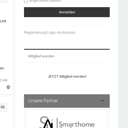
Angemeldet bleiben
Link
Registrierung/Login via Amazon:
Mitglied werden
den
JETZT Mitglied werden!
N
a
c
h
Unsere Partner
o
Zitat
b
e
n