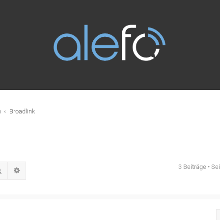
n
Broadlink
3 Beiträge • Se
Suche
Erweiterte Suche