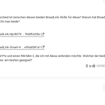
schied ist zwischen diesen beiden BroadLink-Skills für Alexa? Warum hat Broad
ucht man beide?
adLink/dp/B07X ... fbddfa20bc
adLink-Smart-H ... e95a8581a1
 Pro und einen RM Mini 3, die ich mit Alexa verbinden möchte. Welcher der bei
e bzw. am besten geeignet?
0 x