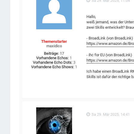
Sa 29. Mär 2025, 11:04
Hallo,
weiß jemand, was der Unter
zwei Skills entwickelt? Bra
- BroadLink (von BroadLink)
Themenstarter
https://www.amazon.de/Bro
maxidico
Beiträge:
17
- ihc for EU (von BroadLink)
Vorhandene Echos:
1
https://www.amazon.de/Bro
Vorhandene Echo Dots:
3
Vorhandene Echo Shows:
1
Ich habe einen BroadLink RM
Skills ist dafür der richtig
Sa 29. Mär 2025, 14:41