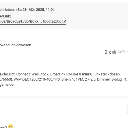
chrieben:
↑
Sa 29. Mär 2025, 11:04
adLink)
.de/BroadLink/dp/B07X ... fbddfa20bc
 Verwendung gewesen.
0 x
 Echo Dot, Connect, Wall Clock; Broadlink RM3&4 & mini3; Funksteckdosen;
6660), AVM DECT200/210/400/440; Shelly 1, 1PM, 2 + 2,5, Dimmer, S-plug, i4,
ngsmelder
eads?