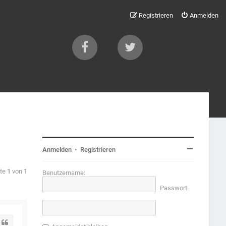
Registrieren
Anmelden
Anmelden
•
Registrieren
ite
1
von
1
Benutzername:
Passwort:
Zitat