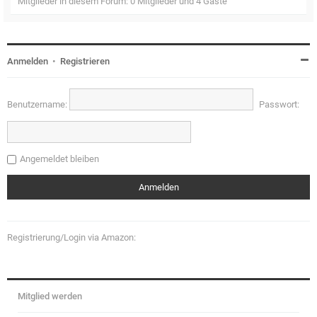
Mitglieder in diesem Forum: 0 Mitglieder und 4 Gäste
Anmelden
•
Registrieren
Benutzername:
Passwort:
Angemeldet bleiben
Registrierung/Login via Amazon:
Mitglied werden