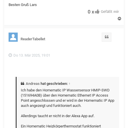
Besten Gruß Lars
0 x
N
a
c
h
o
Zitat
ReaderTabellet
b
e
n
Do 13. Mär 2025, 19:01
Andreas
hat geschrieben:
↑
Ich habe den Homematic IP Wassersensor HMIP-SWD
(151694A0B) über den Homematic Ethernet IP Access
Point angeschlossen und er wird in der Homematic IP App
auch angezeigt und funktioniert auch.
Allerdings taucht er nicht in der Alexa App auf.
Ein Homematic Heizkörperthermostat funktioniert