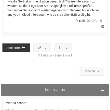
wie die Gerätekommunikation genau läuft? Wäre interessant zu
wissen, ob dort Logs oder APIs zugänglich sind, um zu prüfen,
warum der Sensor nicht weitergegeben wird. Generell finde ich die
analyse in Cloud interessant wie es sie schon B2B Welt gibt.
0 x
N
a
c
h
o
b
Antworten
e
n
3 Beiträge • Seite
1
von
1
Gehe zu
Information
Wer ist online?