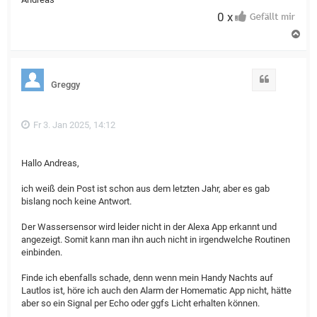
0 x
N
a
c
h
o
Zitat
Greggy
b
e
n
Fr 3. Jan 2025, 14:12
Hallo Andreas,
ich weiß dein Post ist schon aus dem letzten Jahr, aber es gab
bislang noch keine Antwort.
Der Wassersensor wird leider nicht in der Alexa App erkannt und
angezeigt. Somit kann man ihn auch nicht in irgendwelche Routinen
einbinden.
Finde ich ebenfalls schade, denn wenn mein Handy Nachts auf
Lautlos ist, höre ich auch den Alarm der Homematic App nicht, hätte
aber so ein Signal per Echo oder ggfs Licht erhalten können.