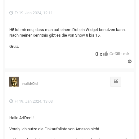
e
n
Fr 19. Jan 2024, 12:11
Hi! Ist mir neu, dass man auf einem Dot ein Widget benutzen kann.
Nach meiner Kenntnis gibt es die von Show 8 bis 15.
Gruß.
0 x
N
a
c
h
o
Zitat
nulldr0id
b
e
n
Fr 19. Jan 2024, 13:03
Hallo ArtDent!
Vorab, ich nutze die Einkaufsliste von Amazon nicht.