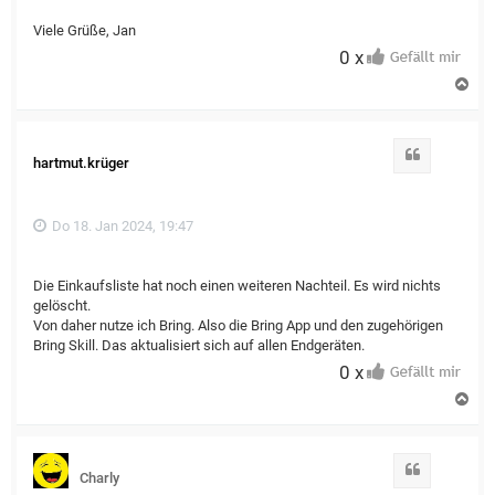
Viele Grüße, Jan
0 x
N
a
c
h
o
Zitat
hartmut.krüger
b
e
n
Do 18. Jan 2024, 19:47
Die Einkaufsliste hat noch einen weiteren Nachteil. Es wird nichts
gelöscht.
Von daher nutze ich Bring. Also die Bring App und den zugehörigen
Bring Skill. Das aktualisiert sich auf allen Endgeräten.
0 x
N
a
c
h
o
Zitat
Charly
b