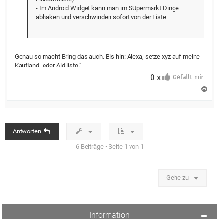
- Im Android Widget kann man im SUpermarkt Dinge
abhaken und verschwinden sofort von der Liste
Genau so macht Bring das auch. Bis hin: Alexa, setze xyz auf meine
Kaufland- oder Aldiliste."
0 x
N
a
c
h
o
b
Antworten
e
n
6 Beiträge • Seite
1
von
1
Gehe zu
Information