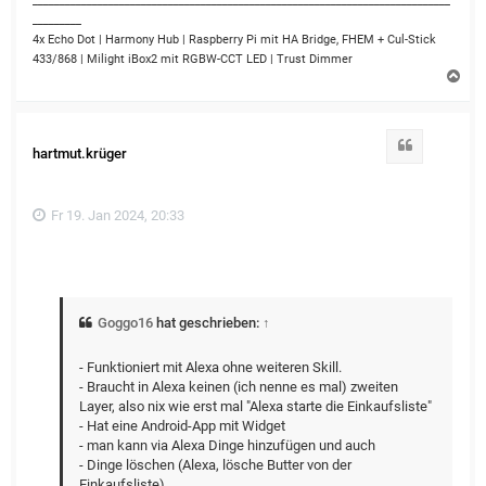
_____________________________________________________________________________
_________
4x Echo Dot | Harmony Hub | Raspberry Pi mit HA Bridge, FHEM + Cul-Stick
433/868 | Milight iBox2 mit RGBW-CCT LED | Trust Dimmer
N
a
c
h
o
Zitat
hartmut.krüger
b
e
n
Fr 19. Jan 2024, 20:33
Goggo16
hat geschrieben:
↑
- Funktioniert mit Alexa ohne weiteren Skill.
- Braucht in Alexa keinen (ich nenne es mal) zweiten
Layer, also nix wie erst mal "Alexa starte die Einkaufsliste"
- Hat eine Android-App mit Widget
- man kann via Alexa Dinge hinzufügen und auch
- Dinge löschen (Alexa, lösche Butter von der
Einkaufsliste)