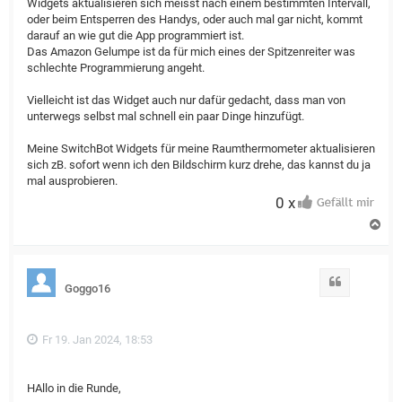
Widgets aktualisieren sich meisst nach einem bestimmten Intervall,
oder beim Entsperren des Handys, oder auch mal gar nicht, kommt
darauf an wie gut die App programmiert ist.
Das Amazon Gelumpe ist da für mich eines der Spitzenreiter was
schlechte Programmierung angeht.
Vielleicht ist das Widget auch nur dafür gedacht, dass man von
unterwegs selbst mal schnell ein paar Dinge hinzufügt.
Meine SwitchBot Widgets für meine Raumthermometer aktualisieren
sich zB. sofort wenn ich den Bildschirm kurz drehe, das kannst du ja
mal ausprobieren.
0 x
N
a
c
h
o
Zitat
Goggo16
b
e
n
Fr 19. Jan 2024, 18:53
HAllo in die Runde,