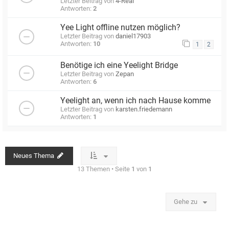
Letzter Beitrag von
4-Real
Antworten:
2
Yee Light offline nutzen möglich?
Letzter Beitrag von
daniel17903
Antworten:
10
1
2
Benötige ich eine Yeelight Bridge
Letzter Beitrag von
Zepan
Antworten:
6
Yeelight an, wenn ich nach Hause komme
Letzter Beitrag von
karsten.friedemann
Antworten:
1
Neues Thema
13 Themen • Seite
1
von
1
Gehe zu