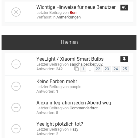
Wichtige Hinweise für neue Benutzer
Letzter Beitrag von
Ben
Verfasst in
Anmerkungen
Themen
YeeLight / Xiaomi Smart Bulbs
Letzter Beitrag von
sascha.becker.562
Antworten:
242
…
1
22
23
24
25
Keine Farben mehr
Letzter Beitrag von
paoplo
Antworten:
1
Alexa integration jeden Abend weg
Letzter Beitrag von
Commanderbrot
Antworten:
5
Yeelight plötzlich tot?
Letzter Beitrag von
Hazy
Antworten:
2