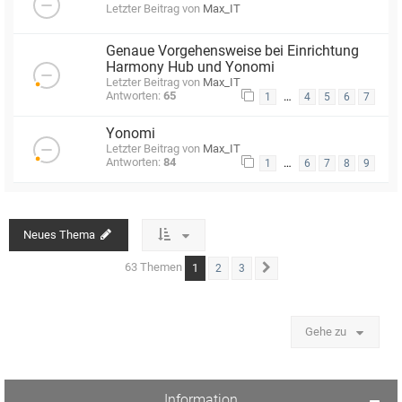
Letzter Beitrag von
Max_IT
Genaue Vorgehensweise bei Einrichtung
Harmony Hub und Yonomi
Letzter Beitrag von
Max_IT
Antworten:
65
…
1
4
5
6
7
Yonomi
Letzter Beitrag von
Max_IT
Antworten:
84
…
1
6
7
8
9
Neues Thema
63 Themen
1
2
3
Nächste
Gehe zu
Information