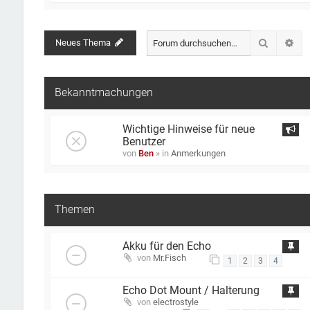
Suche
Neues Thema
Erw
Bekanntmachungen
Wichtige Hinweise für neue
Benutzer
von
Ben
» in
Anmerkungen
Themen
Akku für den Echo
von
Mr.Fisch
1
2
3
4
Echo Dot Mount / Halterung
von
electrostyle