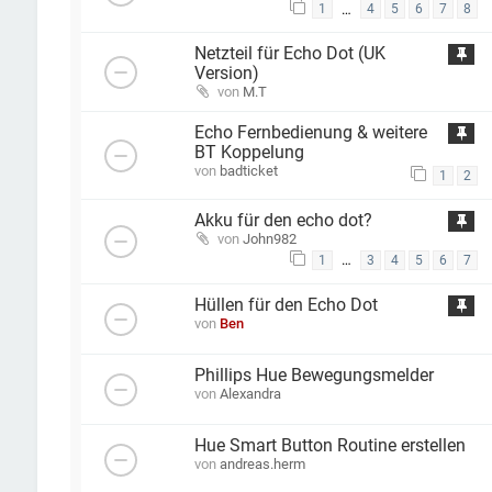
…
1
4
5
6
7
8
Netzteil für Echo Dot (UK
Version)
von
M.T
Echo Fernbedienung & weitere
BT Koppelung
von
badticket
1
2
Akku für den echo dot?
von
John982
…
1
3
4
5
6
7
Hüllen für den Echo Dot
von
Ben
Phillips Hue Bewegungsmelder
von
Alexandra
Hue Smart Button Routine erstellen
von
andreas.herm