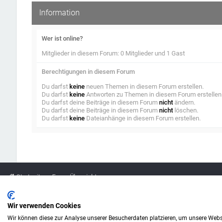
Information
Wer ist online?
Mitglieder in diesem Forum: 0 Mitglieder und 1 Gast
Berechtigungen in diesem Forum
Du darfst
keine
neuen Themen in diesem Forum erstellen.
Du darfst
keine
Antworten zu Themen in diesem Forum erstellen
Du darfst deine Beiträge in diesem Forum
nicht
ändern.
Du darfst deine Beiträge in diesem Forum
nicht
löschen.
Du darfst
keine
Dateianhänge in diesem Forum erstellen.
Startseite
Foren-Übersicht
Legende
Wir verwenden Cookies
Wir können diese zur Analyse unserer Besucherdaten platzieren, um unsere Webse
Amazon ist eine Marke von Amazon.com, Inc.