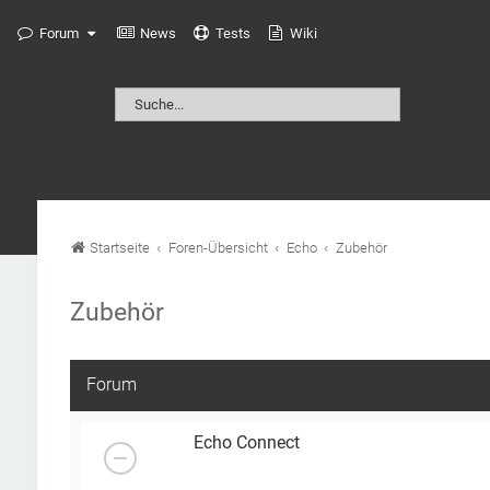
Forum
News
Tests
Wiki
Startseite
Foren-Übersicht
Echo
Zubehör
Zubehör
Forum
Echo Connect