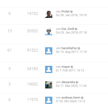
von
Prolet
9
19742
So 28. Jan 2018, 19:19
von
Der_Dedl
13
35532
Do 25. Jan 2018, 07:18
von
hansblafoo
61
91522
So 13. Aug 2017, 11:16
von
mayer
5
34185
Di 7. Feb 2017, 16:12
von
Alexandra
3
19002
So 11. Mai 2025, 11:24
von
andreas.herm
0
11970
Fr 25. Okt 2024, 13:12