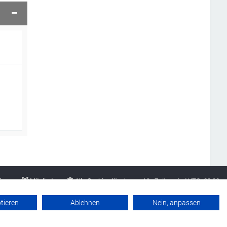
Team
Mitglieder
Alle Cookies löschen
Alle Zeiten sind
UTC+02:00
Datenschutzerklärung
Werbung buchen
Kontakt
Impressum
ptieren
Ablehnen
Nein, anpassen