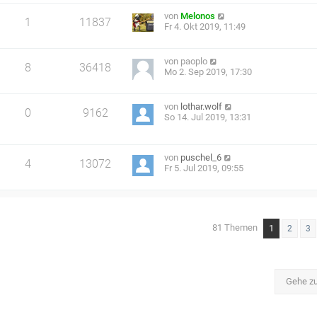
von
Melonos
1
11837
Fr 4. Okt 2019, 11:49
von
paoplo
8
36418
Mo 2. Sep 2019, 17:30
von
lothar.wolf
0
9162
So 14. Jul 2019, 13:31
von
puschel_6
4
13072
Fr 5. Jul 2019, 09:55
81 Themen
1
2
3
Gehe z