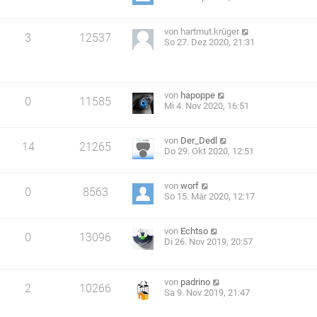
von
hartmut.krüger
3
12537
So 27. Dez 2020, 21:31
von
hapoppe
0
11585
Mi 4. Nov 2020, 16:51
von
Der_Dedl
14
21265
Do 29. Okt 2020, 12:51
von
worf
0
8563
So 15. Mär 2020, 12:17
von
Echtso
0
13096
Di 26. Nov 2019, 20:57
von
padrino
2
10266
Sa 9. Nov 2019, 21:47