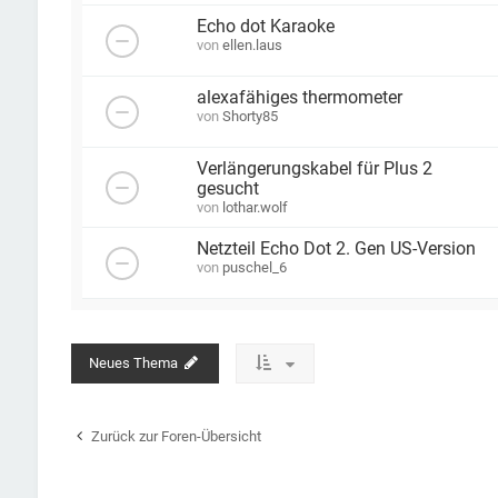
Echo dot Karaoke
von
ellen.laus
alexafähiges thermometer
von
Shorty85
Verlängerungskabel für Plus 2
gesucht
von
lothar.wolf
Netzteil Echo Dot 2. Gen US-Version
von
puschel_6
Neues Thema
Zurück zur Foren-Übersicht