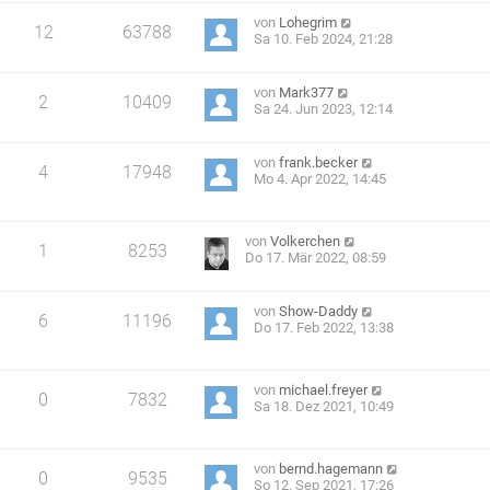
von
Lohegrim
12
63788
Sa 10. Feb 2024, 21:28
von
Mark377
2
10409
Sa 24. Jun 2023, 12:14
von
frank.becker
4
17948
Mo 4. Apr 2022, 14:45
von
Volkerchen
1
8253
Do 17. Mär 2022, 08:59
von
Show-Daddy
6
11196
Do 17. Feb 2022, 13:38
von
michael.freyer
0
7832
Sa 18. Dez 2021, 10:49
von
bernd.hagemann
0
9535
So 12. Sep 2021, 17:26