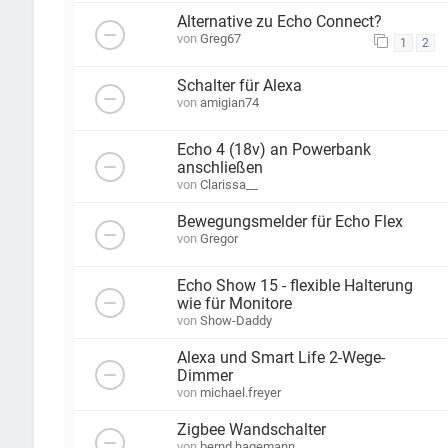
Alternative zu Echo Connect?
von
Greg67
1
2
Schalter für Alexa
von
amigian74
Echo 4 (18v) an Powerbank
anschließen
von
Clarissa__
Bewegungsmelder für Echo Flex
von
Gregor
Echo Show 15 - flexible Halterung
wie für Monitore
von
Show-Daddy
Alexa und Smart Life 2-Wege-
Dimmer
von
michael.freyer
Zigbee Wandschalter
von
bernd.hagemann